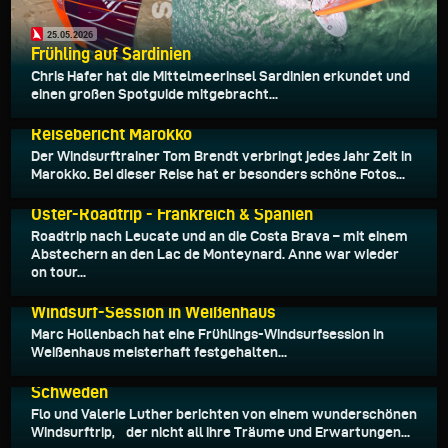
25.05.2026
Frühling auf Sardinien
Chris Hafer hat die Mittelmeerinsel Sardinien erkundet und
einen großen Spotguide mitgebracht...
22.05.2026
Reisebericht Marokko
Der Windsurftrainer Tom Brendt verbringt jedes Jahr Zeit in
Marokko. Bei dieser Reise hat er besonders schöne Fotos...
05.05.2026
Oster-Roadtrip - Frankreich & Spanien
Roadtrip nach Leucate und an die Costa Brava – mit einem
Abstechern an den Lac de Monteynard. Anne war wieder
on tour...
29.04.2026
Windsurf-Session in Weißenhaus
Marc Hollenbach hat eine Frühlings-Windsurfsession in
Weißenhaus meisterhaft festgehalten...
25.04.2026
Schweden
Flo und Valerie Luther berichten von einem wunderschönen
Windsurftrip, der nicht all ihre Träume und Erwartungen...