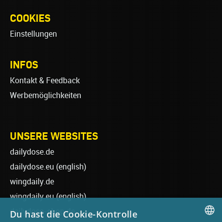
COOKIES
Einstellungen
INFOS
Kontakt & Feedback
Werbemöglichkeiten
UNSERE WEBSITES
dailydose.de
dailydose.eu
(english)
wingdaily.de
wingdaily.eu
(english)
dailydose-shop.de
Du hast die Cookie-Kontrolle