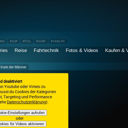
ING
#SUP
#FOIL
#SURF
#VANLIFE
ries
Reise
Fahrtechnik
Fotos & Videos
Kaufen & 
Finale der Männer
nd deaktiviert
on Youtube oder Vimeo zu
 musst du Cookies der Kategorien
ät, Targeting und Performance
iehe
Datenschutzerklärung
):
okie-Einstellungen aufrufen
oder
okies für Videos aktivieren