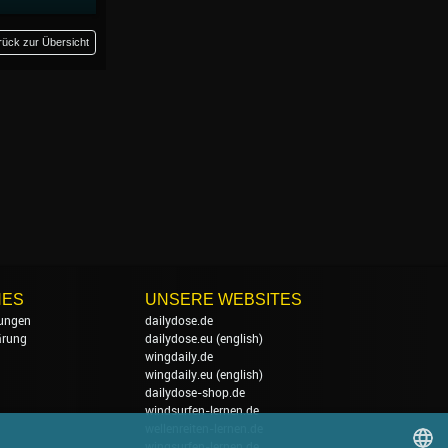
rück zur Übersicht
HES
UNSERE WEBSITES
ungen
dailydose.de
ärung
dailydose.eu
(english)
wingdaily.de
wingdaily.eu
(english)
dailydose-shop.de
windsurfen-lernen.de
wellenreiten-lernen.de
wingsurfen-lernen.de