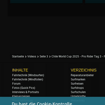
Startseite
Videos
Seite 3
Chile World Cup 2025 - Pro Rider Tag 3 - 
INHALTE
VERZEICHNIS
Fahrtechnik (Windsurfen)
Reparaturanbieter
Fahrtechnik (Windfoilen)
Surfmarken
Forum
Surfreisen
Fotos (Quick Pics)
Surfshops
Interviews & Portraits
Surfschulen
Kleinanzeigen
Unterkünfte
Newsmeldungen
Wetterlinks
Du hast die Cookie-Kontrolle
Regatten & Events