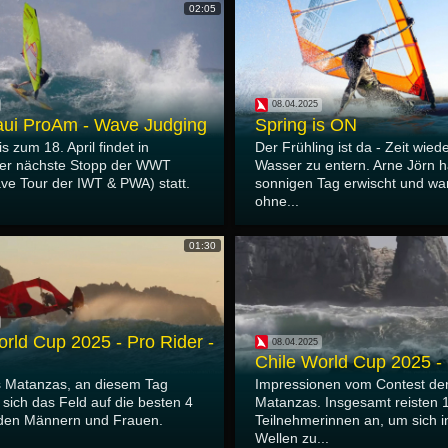
02:05
08.04.2025
ui ProAm - Wave Judging
Spring is ON
s zum 18. April findet in
Der Frühling ist da - Zeit wied
er nächste Stopp der WWT
Wasser zu entern. Arne Jörn h
ve Tour der IWT & PWA) statt.
sonnigen Tag erwischt und wa
ohne...
01:30
orld Cup 2025 - Pro Rider -
08.04.2025
Chile World Cup 2025 -
s Matanzas, an diesem Tag
Impressionen vom Contest der
 sich das Feld auf die besten 4
Matanzas. Insgesamt reisten 
 den Männern und Frauen.
Teilnehmerinnen an, um sich i
Wellen zu...