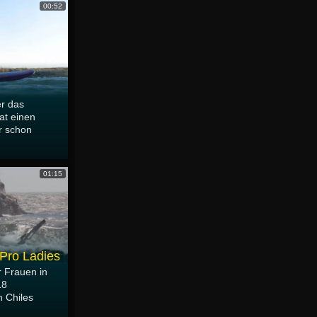
00:52
er das
at einen
r schon
01:15
 Pro Ladies
 Frauen in
18
n Chiles