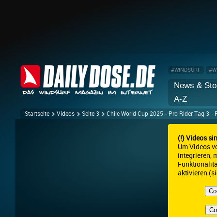
#WINDSURF
#W
News & Sto
A-Z
Startseite
Videos
Seite 3
Chile World Cup 2025 - Pro Rider Tag 3 - 
(!) Videos si
Um Videos v
integrieren,
Funktionalit
aktivieren (s
Co
Co