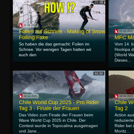
03:08
11.04.2025
Foilen auf Schnee - Making of Snow
10.04.2025
Foiling Fake
MFC Ma
So haben die das gemacht: Foilen im
Vom 14. bi
Schnee. Vor wenigen Tagen hatten wir
Hookipa d
euch den
(World Wa
Dieses...
01:30
08.04.2025
08.04.2025
Chile World Cup 2025 - Pro Rider
Chile W
Tag 3 - Finale der Frauen
Tag 2
Das Video zum Finale der Frauen beim
Action au
Wave World Cup 2025 in Chile. Der
reduzierte
Contest wurde in Topocalma ausgetragen
Rider bei
und Jane...
Moritz...