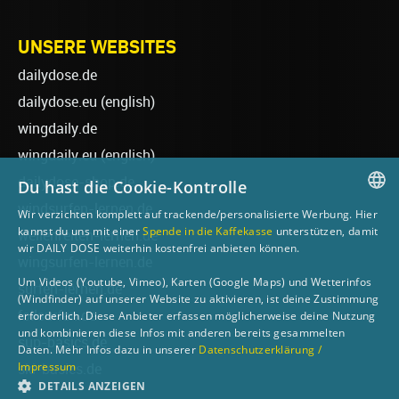
UNSERE WEBSITES
dailydose.de
dailydose.eu
(english)
wingdaily.de
wingdaily.eu
(english)
dailydose-shop.de
Du hast die Cookie-Kontrolle
windsurfen-lernen.de
Wir verzichten komplett auf trackende/personalisierte Werbung. Hier
GERMAN
kannst du uns mit einer
Spende in die Kaffekasse
unterstützen, damit
wellenreiten-lernen.de
wir DAILY DOSE weiterhin kostenfrei anbieten können.
ENGLISH
wingsurfen-lernen.de
Um Videos (Youtube, Vimeo), Karten (Google Maps) und Wetterinfos
surfen-lernen.de
(Windfinder) auf unserer Website zu aktivieren, ist deine Zustimmung
foilsurfen.de
erforderlich. Diese Anbieter erfassen möglicherweise deine Nutzung
und kombinieren diese Infos mit anderen bereits gesammelten
sup-basics.de
Daten. Mehr Infos dazu in unserer
Datenschutzerklärung /
Impressum
ski-basics.de
DETAILS ANZEIGEN