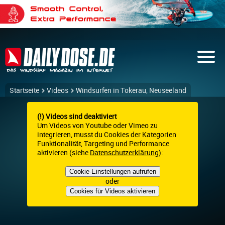
Startseite
Videos
Windsurfen in Tokerau, Neuseeland
(!) Videos sind deaktiviert
Um Videos von Youtube oder Vimeo zu
integrieren, musst du Cookies der Kategorien
Funktionalität, Targeting und Performance
aktivieren (siehe
Datenschutzerklärung
):
Cookie-Einstellungen aufrufen
oder
Cookies für Videos aktivieren