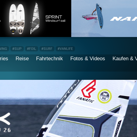
WING
#SUP
#FOIL
#SURF
#VANLIFE
ries
Reise
Fahrtechnik
Fotos & Videos
Kaufen & 