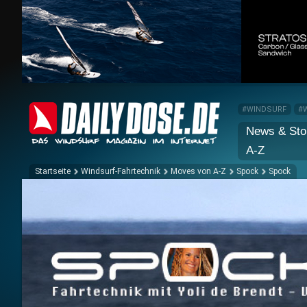
#WINDSURF
#
News & Sto
A-Z
Startseite
Windsurf-Fahrtechnik
Moves von A-Z
Spock
Spock