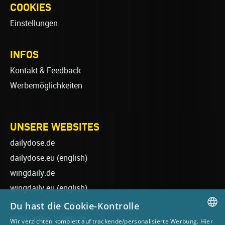
COOKIES
Einstellungen
INFOS
Kontakt & Feedback
Werbemöglichkeiten
UNSERE WEBSITES
dailydose.de
dailydose.eu
(english)
wingdaily.de
wingdaily.eu
(english)
dailydose-shop.de
Du hast die Cookie-Kontrolle
windsurfen-lernen.de
Wir verzichten komplett auf trackende/personalisierte Werbung. Hier