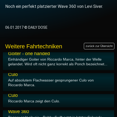
Noch ein perfekt platzierter Wave 360 von Levi Siver.
06.01.2017 © DAILY DOSE
Weitere Fahrtechniken
zurück zur Übersicht
27.01.2017
Goiter - one handed
Einhändiger Goiter von Riccardo Marca, hinter der Welle
gelandet. Wird oft nicht ganz korrekt als Ponch bezeichnet...
27.01.2017
Culo
Auf absolutem Flachwasser gesprungener Culo von
Riccardo Marca.
27.01.2017
Culo
Riccardo Marca zeigt den Culo.
06.01.2017
Wave 360