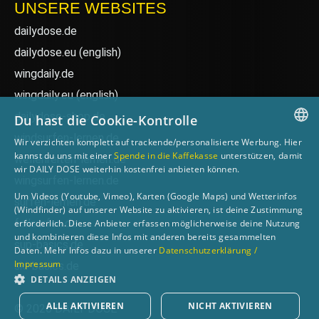
UNSERE WEBSITES
dailydose.de
dailydose.eu
(english)
wingdaily.de
wingdaily.eu
(english)
dailydose-shop.de
Du hast die Cookie-Kontrolle
windsurfen-lernen.de
Wir verzichten komplett auf trackende/personalisierte Werbung. Hier
GERMAN
kannst du uns mit einer
Spende in die Kaffekasse
unterstützen, damit
wellenreiten-lernen.de
wir DAILY DOSE weiterhin kostenfrei anbieten können.
ENGLISH
wingsurfen-lernen.de
Um Videos (Youtube, Vimeo), Karten (Google Maps) und Wetterinfos
surfen-lernen.de
(Windfinder) auf unserer Website zu aktivieren, ist deine Zustimmung
foilsurfen.de
erforderlich. Diese Anbieter erfassen möglicherweise deine Nutzung
und kombinieren diese Infos mit anderen bereits gesammelten
sup-basics.de
Daten. Mehr Infos dazu in unserer
Datenschutzerklärung /
Impressum
ski-basics.de
DETAILS ANZEIGEN
ALLE AKTIVIEREN
NICHT AKTIVIEREN
© 2026 DAILY DOSE