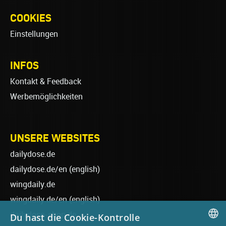
COOKIES
Einstellungen
INFOS
Kontakt & Feedback
Werbemöglichkeiten
UNSERE WEBSITES
dailydose.de
dailydose.de/en
(english)
wingdaily.de
wingdaily.de/en
(english)
dailydose-shop.de
Du hast die Cookie-Kontrolle