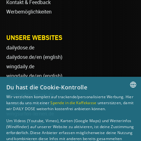
Kontakt & Feedback
Werbemöglichkeiten
UNSERE WEBSITES
dailydose.de
dailydose.de/en
(english)
wingdaily.de
wingdaily.de/en
(english)
dailydose-shop.de
Du hast die Cookie-Kontrolle
windsurfen-lernen.de
Wir verzichten komplett auf trackende/personalisierte Werbung. Hier
GERMAN
kannst du uns mit einer
Spende in die Kaffekasse
unterstützen, damit
wellenreiten-lernen.de
wir DAILY DOSE weiterhin kostenfrei anbieten können.
ENGLISH
wingsurfen-lernen.de
Um Videos (Youtube, Vimeo), Karten (Google Maps) und Wetterinfos
surfen-lernen.de
(Windfinder) auf unserer Website zu aktivieren, ist deine Zustimmung
foilsurfen.de
erforderlich. Diese Anbieter erfassen möglicherweise deine Nutzung
und kombinieren diese Infos mit anderen bereits gesammelten