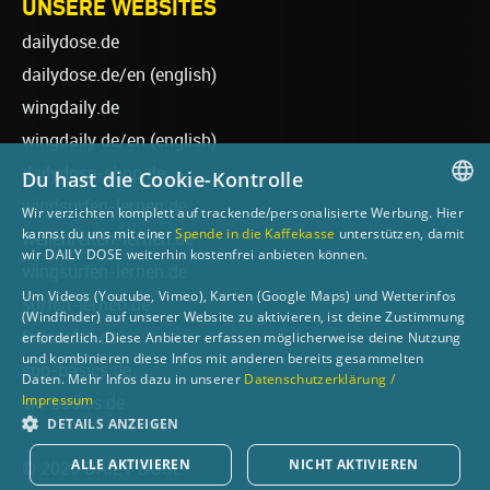
UNSERE WEBSITES
dailydose.de
dailydose.de/en
(english)
wingdaily.de
wingdaily.de/en
(english)
dailydose-shop.de
Du hast die Cookie-Kontrolle
windsurfen-lernen.de
Wir verzichten komplett auf trackende/personalisierte Werbung. Hier
GERMAN
kannst du uns mit einer
Spende in die Kaffekasse
unterstützen, damit
wellenreiten-lernen.de
wir DAILY DOSE weiterhin kostenfrei anbieten können.
ENGLISH
wingsurfen-lernen.de
Um Videos (Youtube, Vimeo), Karten (Google Maps) und Wetterinfos
surfen-lernen.de
(Windfinder) auf unserer Website zu aktivieren, ist deine Zustimmung
foilsurfen.de
erforderlich. Diese Anbieter erfassen möglicherweise deine Nutzung
und kombinieren diese Infos mit anderen bereits gesammelten
sup-basics.de
Daten. Mehr Infos dazu in unserer
Datenschutzerklärung /
Impressum
ski-basics.de
DETAILS ANZEIGEN
ALLE AKTIVIEREN
NICHT AKTIVIEREN
© 2026 DAILY DOSE