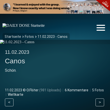
Startseite
Fotos
11.02.2023 - Canos
11.02.2023
Canos
Schön.
11.02.2023 ©
O.Flöter
(981 Uploads)
|
6 Kommentare
|
5 Fotos
|
Weltkarte
<
>