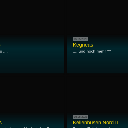
05.05.2023
s
Kegneas
 ....
.... und noch mehr ^^
05.05.2023
s
Kellenhusen Nord II