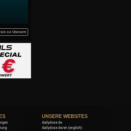
rück zur Übersicht
ES
UNSERE WEBSITES
ungen
dailydose.de
rung
dailydose.de/en
(english)