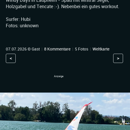
Windy Days in Laupheim - Spaß mit Mistral Segel,
Holzgabel und Tencate :-). Nebenbei ein gutes workout.
Surfer: Hubi
Fotos: unknown
07.07.2026 © Gast
|
8 Kommentare
|
5 Fotos
|
Weltkarte
<
>