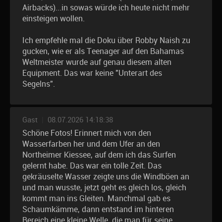
Airbacks)...in sowas würde ich heute nicht mehr
einsteigen wollen.
Ich empfehle mal die Doku über Robby Naish zu
gucken, wie er als Teenager auf den Bahamas
Weltmeister wurde auf genau diesem alten
Equipment. Das war keine "Unterart des
Segelns".
Gast
|
08.07.2026 14:18:38
Schöne Fotos! Erinnert mich von den
Wasserfarben her und dem Ufer an den
Northeimer Kiessee, auf dem ich das Surfen
gelernt habe. Das war ein tolle Zeit. Das
gekräuselte Wasser zeigte uns die Windböen an
und man wusste, jetzt geht es gleich los, gleich
kommt man ins Gleiten. Manchmal gab es
Schaumkämme, dann entstand im hinteren
Bereich eine kleine Welle, die man für seine