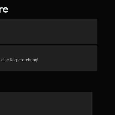
re
r eine Körperdrehung!