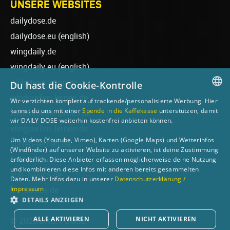
UNSERE WEBSITES
dailydose.de
dailydose.eu
(english)
wingdaily.de
wingdaily.eu
(english)
dailydose-shop.de
Du hast die Cookie-Kontrolle
windsurfen-lernen.de
Wir verzichten komplett auf trackende/personalisierte Werbung. Hier
GERMAN
kannst du uns mit einer
Spende in die Kaffekasse
unterstützen, damit
wellenreiten-lernen.de
wir DAILY DOSE weiterhin kostenfrei anbieten können.
ENGLISH
wingsurfen-lernen.de
Um Videos (Youtube, Vimeo), Karten (Google Maps) und Wetterinfos
surfen-lernen.de
(Windfinder) auf unserer Website zu aktivieren, ist deine Zustimmung
foilsurfen.de
erforderlich. Diese Anbieter erfassen möglicherweise deine Nutzung
und kombinieren diese Infos mit anderen bereits gesammelten
sup-basics.de
Daten. Mehr Infos dazu in unserer
Datenschutzerklärung /
Impressum
ski-basics.de
DETAILS ANZEIGEN
ALLE AKTIVIEREN
NICHT AKTIVIEREN
© 2026 DAILY DOSE