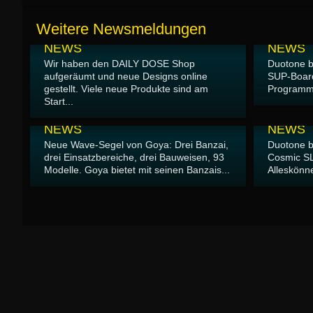
Weitere Newsmeldungen
28.06.2026
24.06.2026
NEWS
NEWS
Wir haben den DAILY DOSE Shop
Duotone ba
aufgeräumt und neue Designs online
SUP-Board
gestellt. Viele neue Produkte sind am
Programm i
Start...
18.06.2026
17.06.2026
NEWS
NEWS
Neue Wave-Segel von Goya: Drei Banzai,
Duotone b
drei Einsatzbereiche, drei Bauweisen, 93
Cosmic S
Modelle. Goya bietet mit seinen Banzais...
Alleskönne