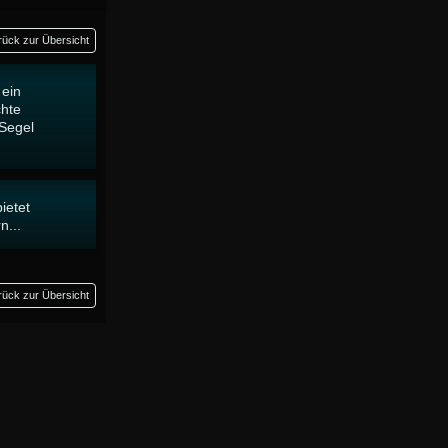
rück zur Übersicht
 ein
chte
Segel
ietet
n...
rück zur Übersicht