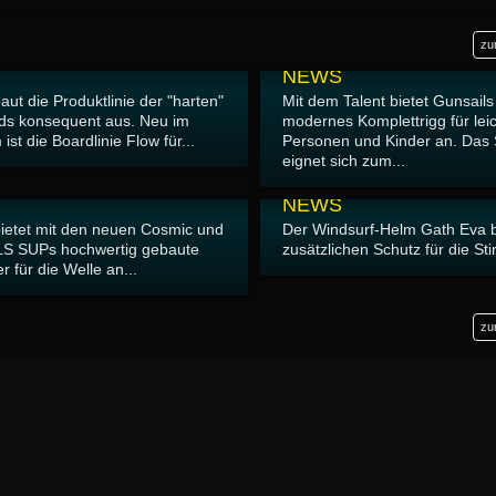
zu
23.06.2026
NEWS
ut die Produktlinie der "harten"
Mit dem Talent bietet Gunsails
s konsequent aus. Neu im
modernes Komplettrigg für lei
st die Boardlinie Flow für...
Personen und Kinder an. Das 
eignet sich zum...
16.06.2026
NEWS
ietet mit den neuen Cosmic und
Der Windsurf-Helm Gath Eva b
LS SUPs hochwertig gebaute
zusätzlichen Schutz für die Stir
r für die Welle an...
zu