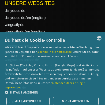
UNSERE WEBSITES
dailydose.de
dailydose.de/en
(english)
wingdaily.de
wingdaily.de/en
(english)
dailydose-shop.de
Du hast die Cookie-Kontrolle
windsurfen-lernen.de
Wir verzichten komplett auf trackende/personalisierte Werbung. Hier
GERMAN
kannst du uns mit einer
Spende in die Kaffekasse
unterstützen, damit
wellenreiten-lernen.de
wir DAILY DOSE weiterhin kostenfrei anbieten können.
ENGLISH
wingsurfen-lernen.de
Um Videos (Youtube, Vimeo), Karten (Google Maps) und Wetterinfos
surfen-lernen.de
(Windfinder) auf unserer Website zu aktivieren, ist deine Zustimmung
foilsurfen.de
erforderlich. Diese Anbieter erfassen möglicherweise deine Nutzung
und kombinieren diese Infos mit anderen bereits gesammelten
sup-basics.de
Daten. Mehr Infos dazu in unserer
Datenschutzerklärung /
Impressum
ski-basics.de
DETAILS ANZEIGEN
ALLE AKTIVIEREN
NICHT AKTIVIEREN
© 2026 DAILY DOSE