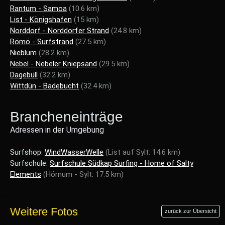
Rantum - Samoa
(10.6 km)
List - Königshafen
(15 km)
Norddorf - Norddorfer Strand
(24.8 km)
Römö - Surfstrand
(27.5 km)
Nieblum
(28.2 km)
Nebel - Nebeler Kniepsand
(29.5 km)
Dagebüll
(32.2 km)
Wittdün - Badebucht
(32.4 km)
Brancheneinträge
Adressen in der Umgebung
Surfshop:
WindWasserWelle
(List auf Sylt: 14.6 km)
Surfschule:
Surfschule Südkap Surfing - Home of Salty
Elements
(Hörnum - Sylt: 17.5 km)
Weitere Fotos
zurück zur Übersicht