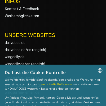
INFOS
Kontakt & Feedback
Werbemöglichkeiten
UNSERE WEBSITES
dailydose.de
dailydose.de/en
(english)
wingdaily.de
wingdaily.de/en
(english)
dailydose-shop.de
Du hast die Cookie-Kontrolle
windsurfen-lernen.de
Wir verzichten komplett auf trackende/personalisierte Werbung. Hier
GERMAN
kannst du uns mit einer
Spende in die Kaffekasse
unterstützen, damit
wellenreiten-lernen.de
wir DAILY DOSE weiterhin kostenfrei anbieten können.
ENGLISH
wingsurfen-lernen.de
Um Videos (Youtube, Vimeo), Karten (Google Maps) und Wetterinfos
surfen-lernen.de
(Windfinder) auf unserer Website zu aktivieren, ist deine Zustimmung