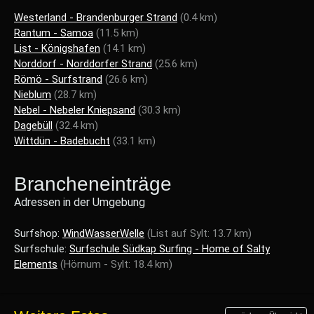
Westerland - Brandenburger Strand
(0.4 km)
Rantum - Samoa
(11.5 km)
List - Königshafen
(14.1 km)
Norddorf - Norddorfer Strand
(25.6 km)
Römö - Surfstrand
(26.6 km)
Nieblum
(28.7 km)
Nebel - Nebeler Kniepsand
(30.3 km)
Dagebüll
(32.4 km)
Wittdün - Badebucht
(33.1 km)
Brancheneinträge
Adressen in der Umgebung
Surfshop:
WindWasserWelle
(List auf Sylt: 13.7 km)
Surfschule:
Surfschule Südkap Surfing - Home of Salty
Elements
(Hörnum - Sylt: 18.4 km)