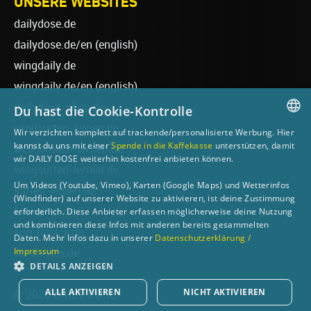
UNSERE WEBSITES
dailydose.de
dailydose.de/en
(english)
wingdaily.de
wingdaily.de/en
(english)
dailydose-shop.de
Du hast die Cookie-Kontrolle
windsurfen-lernen.de
Wir verzichten komplett auf trackende/personalisierte Werbung. Hier
GERMAN
kannst du uns mit einer
Spende in die Kaffekasse
unterstützen, damit
wellenreiten-lernen.de
wir DAILY DOSE weiterhin kostenfrei anbieten können.
ENGLISH
wingsurfen-lernen.de
Um Videos (Youtube, Vimeo), Karten (Google Maps) und Wetterinfos
surfen-lernen.de
(Windfinder) auf unserer Website zu aktivieren, ist deine Zustimmung
foilsurfen.de
erforderlich. Diese Anbieter erfassen möglicherweise deine Nutzung
und kombinieren diese Infos mit anderen bereits gesammelten
sup-basics.de
Daten. Mehr Infos dazu in unserer
Datenschutzerklärung /
Impressum
ski-basics.de
DETAILS ANZEIGEN
ALLE AKTIVIEREN
NICHT AKTIVIEREN
© 2026 DAILY DOSE