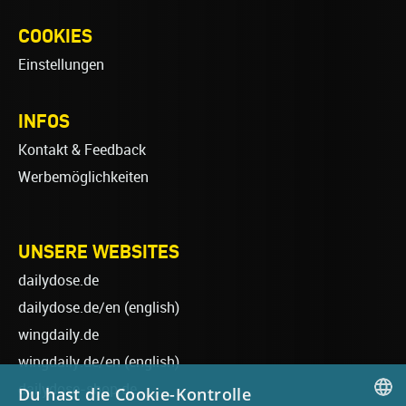
COOKIES
Einstellungen
INFOS
Kontakt & Feedback
Werbemöglichkeiten
UNSERE WEBSITES
dailydose.de
dailydose.de/en
(english)
wingdaily.de
wingdaily.de/en
(english)
dailydose-shop.de
Du hast die Cookie-Kontrolle