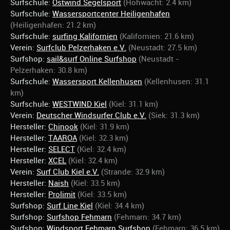
Surfschule:
Ostwind Segelsport
(Hohwacht: 2.4 km)
Surfschule:
Wassersportcenter Heiligenhafen
(Heiligenhafen: 21.2 km)
Surfschule:
surfing Kalifornien
(Kalifornien: 21.6 km)
Verein:
Surfclub Pelzerhaken e.V.
(Neustadt: 27.5 km)
Surfshop:
sail&surf Online Surfshop
(Neustadt -
Pelzerhaken: 30.8 km)
Surfschule:
Wassersport Kellenhusen
(Kellenhusen: 31.1
km)
Surfschule:
WESTWIND Kiel
(Kiel: 31.1 km)
Verein:
Deutscher Windsurfer Club e.V.
(Siek: 31.3 km)
Hersteller:
Chinook
(Kiel: 31.9 km)
Hersteller:
TAAROA
(Kiel: 32.3 km)
Hersteller:
SELECT
(Kiel: 32.4 km)
Hersteller:
XCEL
(Kiel: 32.4 km)
Verein:
Surf Club Kiel e.V.
(Strande: 32.9 km)
Hersteller:
Naish
(Kiel: 33.5 km)
Hersteller:
Prolimit
(Kiel: 33.5 km)
Surfshop:
Surf Line Kiel
(Kiel: 34.4 km)
Surfshop:
Surfshop Fehmarn
(Fehmarn: 34.7 km)
Surfshop:
Windsport Fehmarn Surfshop
(Fehmarn: 36.5 km)