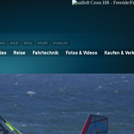
ING
#SUP
#FOIL
#SURF
#VANLIFE
ies
Reise
Fahrtechnik
Fotos & Videos
Kaufen & Ver