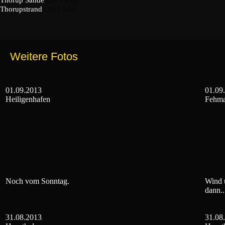
Thorup Sande
(28.3 km)
Thorupstrand
(29.7 km)
Weitere Fotos
01.09.2013
01.09
Heiligenhafen
Fehma
Noch vom Sonntag.
Wind u
dann..
31.08.2013
31.08