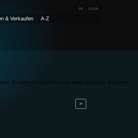
EN
LOGIN
en & Verkaufen
A-Z
icht. Zwischen 5.0 und 3.6er passte immer irgendwas. Die besten
>