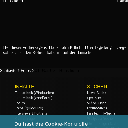
Hanstholm
Hanst
Bei dieser Vorhersage ist Hanstholm Pfllicht. Drei Tage lang
Gegen
soll es aus allen Rohren ballern - auf der dänische...
Startseite
Fotos
01.09.2013 - Hanstholm
INHALTE
SUCHEN
Fahrtechnik (Windsurfen)
News-Suche
Fahrtechnik (Windfoilen)
Spot-Suche
Forum
Video-Suche
Fotos (Quick Pics)
Forum-Suche
Interviews & Portraits
Fahrtechnik-Suche
Kleinanzeigen
Wallpaper-Suche
Du hast die Cookie-Kontrolle
Newsmeldungen
Kleinanzeigen-Suche