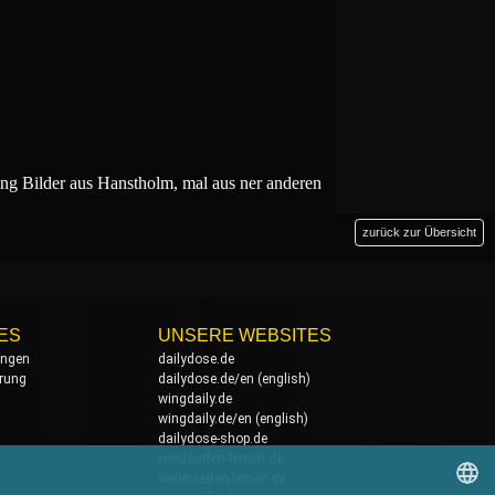
g Bilder aus Hanstholm, mal aus ner anderen
zurück zur Übersicht
ES
UNSERE WEBSITES
ungen
dailydose.de
rung
dailydose.de/en
(english)
wingdaily.de
wingdaily.de/en
(english)
dailydose-shop.de
windsurfen-lernen.de
wellenreiten-lernen.de