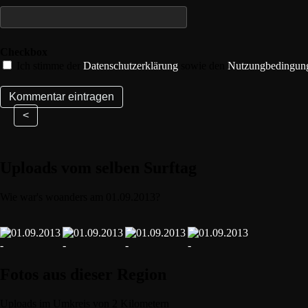
Checkbox
Ich stimme der
Datenschutzerklärung
sowie den
Nutzungbedingun
<
Uploads vom selben Surftag
Wie war's woanders am 01.09.2013?
Fotos aus dieser Region
Uploads im Umkreis von 2 Kilometern