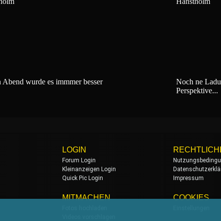
holm
Hanstholm
 Abend wurde es immmer besser
Noch ne Ladun
Perspektive...
LOGIN
RECHTLICH
Forum Login
Nutzungsbeding
Kleinanzeigen Login
Datenschutzerklä
Quick Pic Login
Impressum
MITMACHEN
COOKIES
Fotos hochladen
Einstellungen
Videos vorschlagen