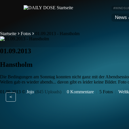
#WINDSU
News 
Startseite
Fotos
01.09.2013 - Hanstholm
01.09.2013
Hanstholm
Die Bedingungen am Sonntag konnten nicht ganz mit der Abendsession
Wellen gab es wieder abends... davon gibt es leider keine Bilder. Foto
01.09.2013 ©
Jojo
(845 Uploads)
|
0 Kommentare
|
5 Fotos
|
Weltk
<