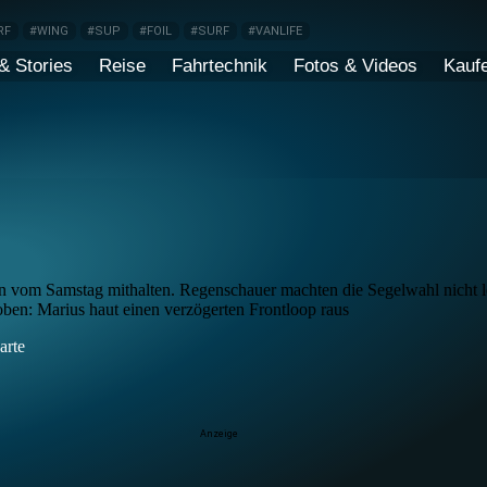
RF
#WING
#SUP
#FOIL
#SURF
#VANLIFE
& Stories
Reise
Fahrtechnik
Fotos & Videos
Kauf
 vom Samstag mithalten. Regenschauer machten die Segelwahl nicht le
 oben: Marius haut einen verzögerten Frontloop raus
arte