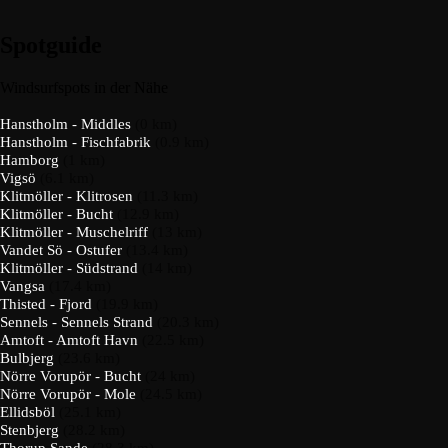
Spotguide
Windsurfspots in der Nähe
Hanstholm - Middles
(0 km)
Hanstholm - Fischfabrik
(0.9 km)
Hamborg
(1 km)
Vigsö
(6.1 km)
Klitmöller - Klitrosen
(11.3 km)
Klitmöller - Bucht
(12.9 km)
Klitmöller - Muschelriff
(13 km)
Vandet Sö - Ostufer
(13.4 km)
Klitmöller - Südstrand
(14 km)
Vangsa
(17.4 km)
Thisted - Fjord
(19.9 km)
Sennels - Sennels Strand
(20.3 km)
Amtoft - Amtoft Havn
(22.5 km)
Bulbjerg
(23.6 km)
Nörre Vorupör - Bucht
(24 km)
Nörre Vorupör - Mole
(24.5 km)
Ellidsböl
(25.1 km)
Stenbjerg
(28.2 km)