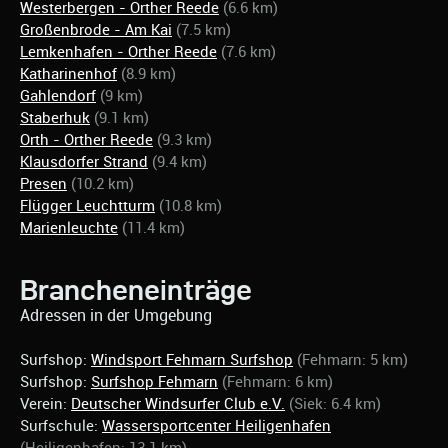
Westerbergen - Orther Reede
(6.6 km)
Großenbrode - Am Kai
(7.5 km)
Lemkenhafen - Orther Reede
(7.6 km)
Katharinenhof
(8.9 km)
Gahlendorf
(9 km)
Staberhuk
(9.1 km)
Orth - Orther Reede
(9.3 km)
Klausdorfer Strand
(9.4 km)
Presen
(10.2 km)
Flügger Leuchtturm
(10.8 km)
Marienleuchte
(11.4 km)
Brancheneinträge
Adressen in der Umgebung
Surfshop:
Windsport Fehmarn Surfshop
(Fehmarn: 5 km)
Surfshop:
Surfshop Fehmarn
(Fehmarn: 6 km)
Verein:
Deutscher Windsurfer Club e.V.
(Siek: 6.4 km)
Surfschule:
Wassersportcenter Heiligenhafen
(Heiligenhafen: 13.1 km)