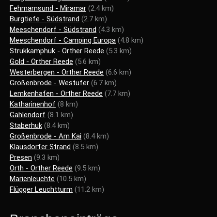
Fehmarnsund - Miramar
(2.4 km)
Burgtiefe - Südstrand
(2.7 km)
Meeschendorf - Südstrand
(4.3 km)
Meeschendorf - Camping Europa
(4.8 km)
Strukkamphuk - Orther Reede
(5.3 km)
Gold - Orther Reede
(5.6 km)
Westerbergen - Orther Reede
(6.6 km)
Großenbrode - Westufer
(6.7 km)
Lemkenhafen - Orther Reede
(7.7 km)
Katharinenhof
(8 km)
Gahlendorf
(8.1 km)
Staberhuk
(8.4 km)
Großenbrode - Am Kai
(8.4 km)
Klausdorfer Strand
(8.5 km)
Presen
(9.3 km)
Orth - Orther Reede
(9.5 km)
Marienleuchte
(10.5 km)
Flügger Leuchtturm
(11.2 km)