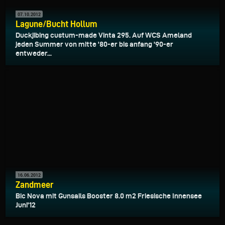
07.10.2012
Lagune/Bucht Hollum
Duckjibing custum-made Vinta 295. Auf WCS Ameland
jeden Summer von mitte '80-er bis anfang '90-er
entweder...
16.06.2012
Zandmeer
Bic Nova mit Gunsails Booster 8.0 m2 Friesische Innensee
Juni'12