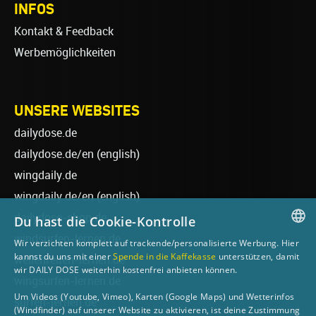
INFOS
Kontakt & Feedback
Werbemöglichkeiten
UNSERE WEBSITES
dailydose.de
dailydose.de/en
(english)
wingdaily.de
wingdaily.de/en
(english)
dailydose-shop.de
Du hast die Cookie-Kontrolle
windsurfen-lernen.de
Wir verzichten komplett auf trackende/personalisierte Werbung. Hier
GERMAN
kannst du uns mit einer
Spende in die Kaffekasse
unterstützen, damit
wellenreiten-lernen.de
wir DAILY DOSE weiterhin kostenfrei anbieten können.
ENGLISH
wingsurfen-lernen.de
Um Videos (Youtube, Vimeo), Karten (Google Maps) und Wetterinfos
surfen-lernen.de
(Windfinder) auf unserer Website zu aktivieren, ist deine Zustimmung