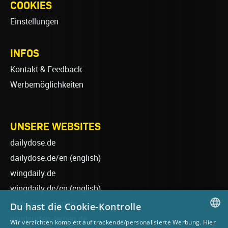
COOKIES
Einstellungen
INFOS
Kontakt & Feedback
Werbemöglichkeiten
UNSERE WEBSITES
dailydose.de
dailydose.de/en
(english)
wingdaily.de
wingdaily.de/en
(english)
dailydose-shop.de
Du hast die Cookie-Kontrolle
windsurfen-lernen.de
Wir verzichten komplett auf trackende/personalisierte Werbung. Hier