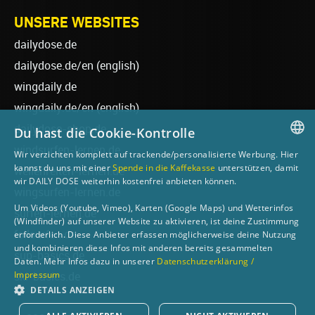
UNSERE WEBSITES
dailydose.de
dailydose.de/en
(english)
wingdaily.de
wingdaily.de/en
(english)
dailydose-shop.de
Du hast die Cookie-Kontrolle
windsurfen-lernen.de
Wir verzichten komplett auf trackende/personalisierte Werbung. Hier
GERMAN
kannst du uns mit einer
Spende in die Kaffekasse
unterstützen, damit
wellenreiten-lernen.de
wir DAILY DOSE weiterhin kostenfrei anbieten können.
ENGLISH
wingsurfen-lernen.de
Um Videos (Youtube, Vimeo), Karten (Google Maps) und Wetterinfos
surfen-lernen.de
(Windfinder) auf unserer Website zu aktivieren, ist deine Zustimmung
foilsurfen.de
erforderlich. Diese Anbieter erfassen möglicherweise deine Nutzung
und kombinieren diese Infos mit anderen bereits gesammelten
sup-basics.de
Daten. Mehr Infos dazu in unserer
Datenschutzerklärung /
Impressum
ski-basics.de
DETAILS ANZEIGEN