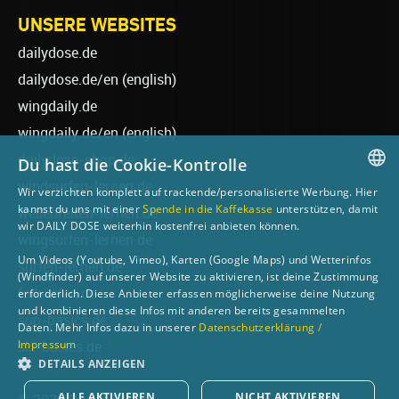
UNSERE WEBSITES
dailydose.de
dailydose.de/en
(english)
wingdaily.de
wingdaily.de/en
(english)
dailydose-shop.de
Du hast die Cookie-Kontrolle
windsurfen-lernen.de
Wir verzichten komplett auf trackende/personalisierte Werbung. Hier
GERMAN
kannst du uns mit einer
Spende in die Kaffekasse
unterstützen, damit
wellenreiten-lernen.de
wir DAILY DOSE weiterhin kostenfrei anbieten können.
ENGLISH
wingsurfen-lernen.de
Um Videos (Youtube, Vimeo), Karten (Google Maps) und Wetterinfos
surfen-lernen.de
(Windfinder) auf unserer Website zu aktivieren, ist deine Zustimmung
foilsurfen.de
erforderlich. Diese Anbieter erfassen möglicherweise deine Nutzung
und kombinieren diese Infos mit anderen bereits gesammelten
sup-basics.de
Daten. Mehr Infos dazu in unserer
Datenschutzerklärung /
Impressum
ski-basics.de
DETAILS ANZEIGEN
ALLE AKTIVIEREN
NICHT AKTIVIEREN