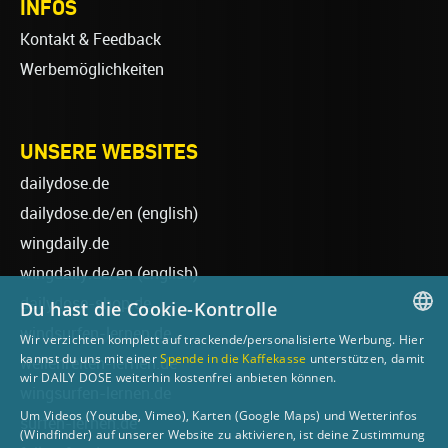
INFOS
Kontakt & Feedback
Werbemöglichkeiten
UNSERE WEBSITES
dailydose.de
dailydose.de/en
(english)
wingdaily.de
wingdaily.de/en
(english)
dailydose-shop.de
Du hast die Cookie-Kontrolle
windsurfen-lernen.de
Wir verzichten komplett auf trackende/personalisierte Werbung. Hier
GERMAN
kannst du uns mit einer
Spende in die Kaffekasse
unterstützen, damit
wellenreiten-lernen.de
wir DAILY DOSE weiterhin kostenfrei anbieten können.
ENGLISH
wingsurfen-lernen.de
Um Videos (Youtube, Vimeo), Karten (Google Maps) und Wetterinfos
surfen-lernen.de
(Windfinder) auf unserer Website zu aktivieren, ist deine Zustimmung