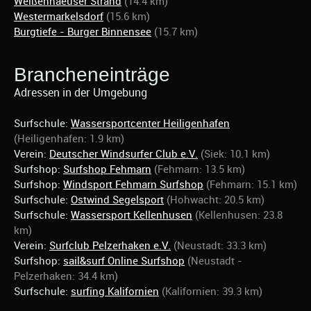
Weißenhaeuser Strand
(14.4 km)
Westermarkelsdorf
(15.6 km)
Burgtiefe - Burger Binnensee
(15.7 km)
Brancheneinträge
Adressen in der Umgebung
Surfschule:
Wassersportcenter Heiligenhafen
(Heiligenhafen: 1.9 km)
Verein:
Deutscher Windsurfer Club e.V.
(Siek: 10.1 km)
Surfshop:
Surfshop Fehmarn
(Fehmarn: 13.5 km)
Surfshop:
Windsport Fehmarn Surfshop
(Fehmarn: 15.1 km)
Surfschule:
Ostwind Segelsport
(Hohwacht: 20.5 km)
Surfschule:
Wassersport Kellenhusen
(Kellenhusen: 23.8
km)
Verein:
Surfclub Pelzerhaken e.V.
(Neustadt: 33.3 km)
Surfshop:
sail&surf Online Surfshop
(Neustadt -
Pelzerhaken: 34.4 km)
Surfschule:
surfing Kalifornien
(Kalifornien: 39.3 km)