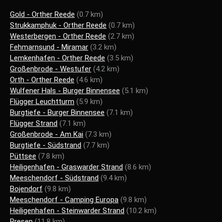
Gold - Orther Reede
(0.7 km)
Strukkamphuk - Orther Reede
(0.7 km)
Westerbergen - Orther Reede
(2.7 km)
Fehmarnsund - Miramar
(3.2 km)
Lemkenhafen - Orther Reede
(3.5 km)
Großenbrode - Westufer
(4.2 km)
Orth - Orther Reede
(4.6 km)
Wulfener Hals - Burger Binnensee
(5.1 km)
Flügger Leuchtturm
(5.9 km)
Burgtiefe - Burger Binnensee
(7.1 km)
Flügger Strand
(7.1 km)
Großenbrode - Am Kai
(7.3 km)
Burgtiefe - Südstrand
(7.7 km)
Püttsee
(7.8 km)
Heiligenhafen - Graswarder Strand
(8.6 km)
Meeschendorf - Südstrand
(9.4 km)
Bojendorf
(9.8 km)
Meeschendorf - Camping Europa
(9.8 km)
Heiligenhafen - Steinwarder Strand
(10.2 km)
Presen
(11.8 km)