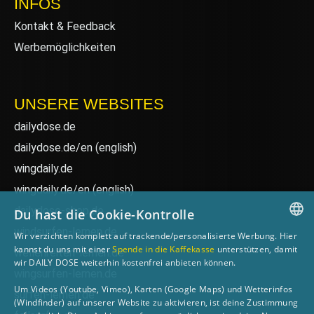
INFOS
Kontakt & Feedback
Werbemöglichkeiten
UNSERE WEBSITES
dailydose.de
dailydose.de/en
(english)
wingdaily.de
wingdaily.de/en
(english)
dailydose-shop.de
Du hast die Cookie-Kontrolle
windsurfen-lernen.de
Wir verzichten komplett auf trackende/personalisierte Werbung. Hier
GERMAN
kannst du uns mit einer
Spende in die Kaffekasse
unterstützen, damit
wellenreiten-lernen.de
wir DAILY DOSE weiterhin kostenfrei anbieten können.
ENGLISH
wingsurfen-lernen.de
Um Videos (Youtube, Vimeo), Karten (Google Maps) und Wetterinfos
surfen-lernen.de
(Windfinder) auf unserer Website zu aktivieren, ist deine Zustimmung