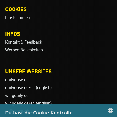
COOKIES
Einstellungen
INFOS
Kontakt & Feedback
Werbemöglichkeiten
UNSERE WEBSITES
dailydose.de
dailydose.de/en
(english)
wingdaily.de
wingdaily.de/en
(english)
dailydose-shop.de
Du hast die Cookie-Kontrolle