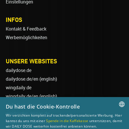
Einstellungen
INFOS
Kontakt & Feedback
Werbemöglichkeiten
UNSERE WEBSITES
dailydose.de
dailydose.de/en
(english)
wingdaily.de
wingdaily.de/en
(english)
dailydose-shop.de
Du hast die Cookie-Kontrolle
windsurfen-lernen.de
Wir verzichten komplett auf trackende/personalisierte Werbung. Hier
GERMAN
kannst du uns mit einer
Spende in die Kaffekasse
unterstützen, damit
wellenreiten-lernen.de
wir DAILY DOSE weiterhin kostenfrei anbieten können.