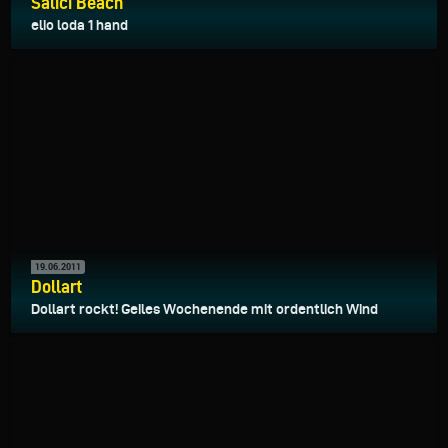
Salici Beach
elio loda 1 hand
19.06.2011
Dollart
Dollart rockt! Geiles Wochenende mit ordentlich Wind