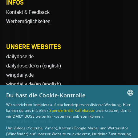
INFOS
Kontakt & Feedback
Werbemöglichkeiten
UNSERE WEBSITES
dailydose.de
dailydose.de/en
(english)
wingdaily.de
wingdaily.de/en
(english)
dailydose-shop.de
Du hast die Cookie-Kontrolle
windsurfen-lernen.de
Wir verzichten komplett auf trackende/personalisierte Werbung. Hier
GERMAN
kannst du uns mit einer
Spende in die Kaffekasse
unterstützen, damit
wellenreiten-lernen.de
wir DAILY DOSE weiterhin kostenfrei anbieten können.
ENGLISH
wingsurfen-lernen.de
Um Videos (Youtube, Vimeo), Karten (Google Maps) und Wetterinfos
surfen-lernen.de
(Windfinder) auf unserer Website zu aktivieren, ist deine Zustimmung