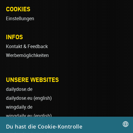
COOKIES
Einstellungen
INFOS
Kontakt & Feedback
Werbemöglichkeiten
UNSERE WEBSITES
dailydose.de
dailydose.eu
(english)
wingdaily.de
wingdaily.eu
(english)
dailydose-shop.de
Du hast die Cookie-Kontrolle