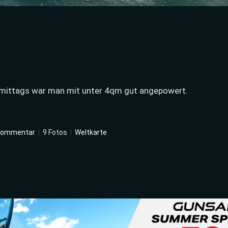
is mittags war man mit unter 4qm gut angepowert.
Kommentar
|
9 Fotos
|
Weltkarte