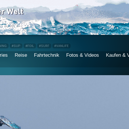
WING
#SUP
#FOIL
#SURF
#VANLIFE
ries
Reise
Fahrtechnik
Fotos & Videos
Kaufen & 