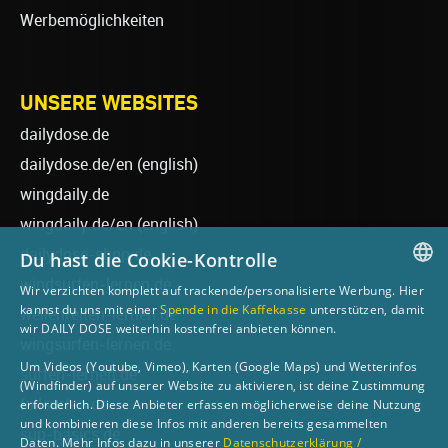
Werbemöglichkeiten
UNSERE WEBSITES
dailydose.de
dailydose.de/en
(english)
wingdaily.de
wingdaily.de/en
(english)
dailydose-shop.de
Du hast die Cookie-Kontrolle
windsurfen-lernen.de
Wir verzichten komplett auf trackende/personalisierte Werbung. Hier
GERMAN
kannst du uns mit einer
Spende in die Kaffekasse
unterstützen, damit
wellenreiten-lernen.de
wir DAILY DOSE weiterhin kostenfrei anbieten können.
ENGLISH
wingsurfen-lernen.de
Um Videos (Youtube, Vimeo), Karten (Google Maps) und Wetterinfos
surfen-lernen.de
(Windfinder) auf unserer Website zu aktivieren, ist deine Zustimmung
foilsurfen.de
erforderlich. Diese Anbieter erfassen möglicherweise deine Nutzung
und kombinieren diese Infos mit anderen bereits gesammelten
sup-basics.de
Daten. Mehr Infos dazu in unserer
Datenschutzerklärung /