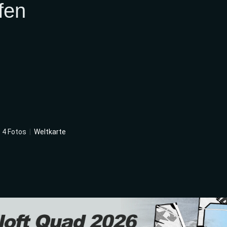
fen
|
4 Fotos
|
Weltkarte