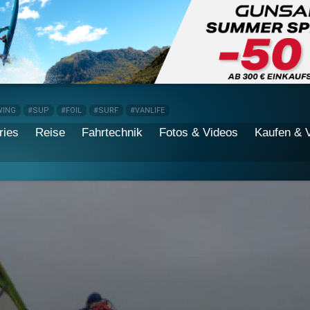
WING
#SUP
#FOIL
#SURF
#VANLIFE
ries
Reise
Fahrtechnik
Fotos & Videos
Kaufen & 