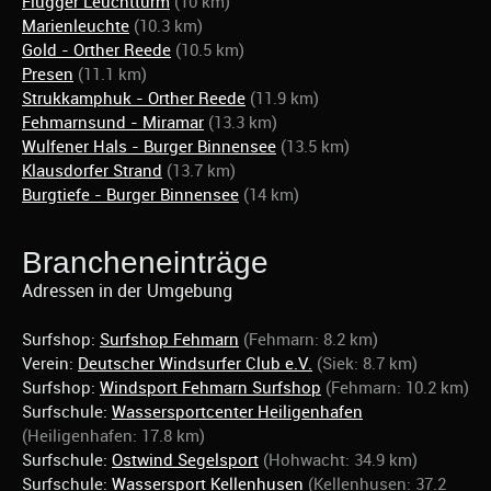
Flügger Leuchtturm
(10 km)
Marienleuchte
(10.3 km)
Gold - Orther Reede
(10.5 km)
Presen
(11.1 km)
Strukkamphuk - Orther Reede
(11.9 km)
Fehmarnsund - Miramar
(13.3 km)
Wulfener Hals - Burger Binnensee
(13.5 km)
Klausdorfer Strand
(13.7 km)
Burgtiefe - Burger Binnensee
(14 km)
Brancheneinträge
Adressen in der Umgebung
Surfshop:
Surfshop Fehmarn
(Fehmarn: 8.2 km)
Verein:
Deutscher Windsurfer Club e.V.
(Siek: 8.7 km)
Surfshop:
Windsport Fehmarn Surfshop
(Fehmarn: 10.2 km)
Surfschule:
Wassersportcenter Heiligenhafen
(Heiligenhafen: 17.8 km)
Surfschule:
Ostwind Segelsport
(Hohwacht: 34.9 km)
Surfschule:
Wassersport Kellenhusen
(Kellenhusen: 37.2