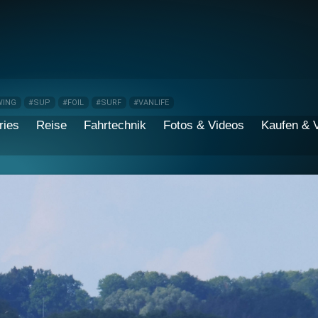
WING
#SUP
#FOIL
#SURF
#VANLIFE
ries
Reise
Fahrtechnik
Fotos & Videos
Kaufen & 