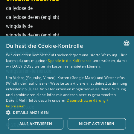
dailydose.de
dailydose.de/en
(english)
wingdaily.de
wingdaily.de/en
(english)
dailydose-shop.de
Du hast die Cookie-Kontrolle
windsurfen-lernen.de
Wir verzichten komplett auf trackende/personalisierte Werbung. Hier
GERMAN
kannst du uns mit einer
Spende in die Kaffekasse
unterstützen, damit
wellenreiten-lernen.de
wir DAILY DOSE weiterhin kostenfrei anbieten können.
ENGLISH
wingsurfen-lernen.de
Um Videos (Youtube, Vimeo), Karten (Google Maps) und Wetterinfos
surfen-lernen.de
(Windfinder) auf unserer Website zu aktivieren, ist deine Zustimmung
foilsurfen.de
erforderlich. Diese Anbieter erfassen möglicherweise deine Nutzung
und kombinieren diese Infos mit anderen bereits gesammelten
sup-basics.de
Daten. Mehr Infos dazu in unserer
Datenschutzerklärung /
Impressum
ski-basics.de
DETAILS ANZEIGEN
ALLE AKTIVIEREN
NICHT AKTIVIEREN
© 2026 DAILY DOSE