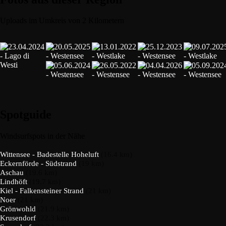
Uploads im Umkreis von 2 Kilometern
Spotguide
Windsurfspots in der Nähe
Wittensee - Badestelle Hoheluft
(16.4 km)
Eckernförde - Südstrand
(19 km)
Aschau
(19.6 km)
Lindhöft
(19.7 km)
Kiel - Falkensteiner Strand
(21 km)
Noer
(21 km)
Grönwohld
(21.9 km)
Krusendorf
(22.3 km)