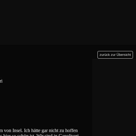
zurück zur Übersicht
ri
 von Insel. Ich hätte gar nicht zu hoffen
 hier so schön ist. Wir sind in Capoliveri...