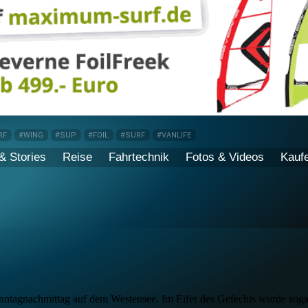
RF
#WING
#SUP
#FOIL
#SURF
#VANLIFE
& Stories
Reise
Fahrtechnik
Fotos & Videos
Kauf
tagnachmittag auf dem Westensee. Im Eifer des Gefechts wurde sogar