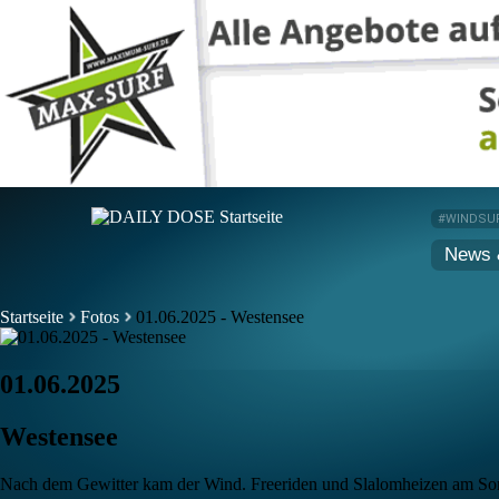
#WINDSU
News 
Startseite
Fotos
01.06.2025 - Westensee
01.06.2025
Westensee
Nach dem Gewitter kam der Wind. Freeriden und Slalomheizen am Sonn