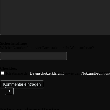
Sicherheitsfrage
Welche Naturkraft mit vier Buchstaben treibt Windsurfer an?
Checkbox
Ich stimme der
Datenschutzerklärung
sowie den
Nutzungbedingun
<
Fotos aus dieser Region