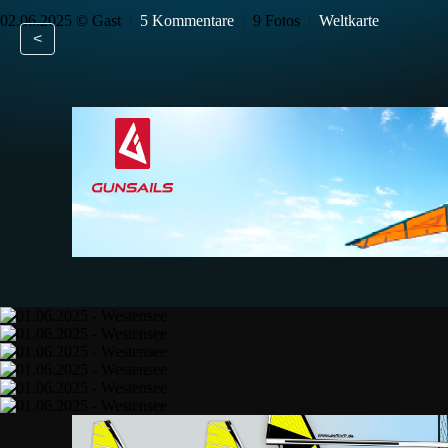
02.06.2025 © Gast
|
5 Kommentare
|
9 Fotos
|
Weltkarte
<