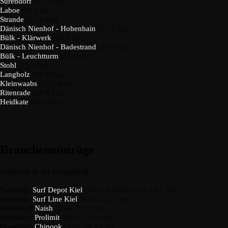
Surendorf
(23.3 km)
Laboe
(23.4 km)
Strande
(23.6 km)
Dänisch Nienhof - Hohenhain
(24.3 km)
Bülk - Klärwerk
(24.6 km)
Dänisch Nienhof - Badestrand
(24.7 km)
Bülk - Leuchtturm
(25 km)
Stohl
(25.3 km)
Langholz
(25.9 km)
Kleinwaabs
(26.9 km)
Ritenrade
(28.8 km)
Heidkate
(29.5 km)
Brancheneinträge
Adressen in der Umgebung
Surfshop:
Surf Depot Kiel
(Kiel - Kronshagen: 10.7 km)
Surfshop:
Surf Line Kiel
(Kiel: 12.2 km)
Hersteller:
Naish
(Kiel: 13.1 km)
Hersteller:
Prolimit
(Kiel: 13.1 km)
Hersteller:
Chinook
(Kiel: 14.6 km)