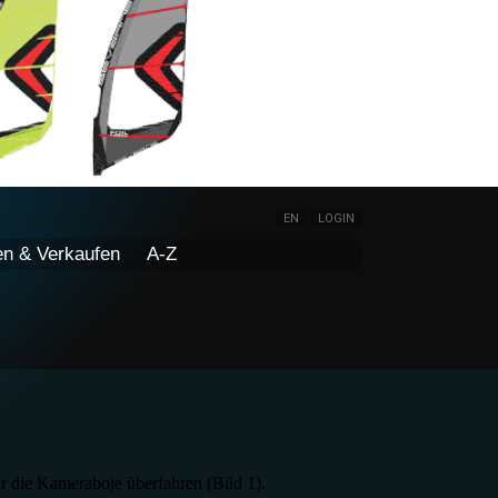
EN
LOGIN
en & Verkaufen
A-Z
 die Kameraboje überfahren (Bild 1).