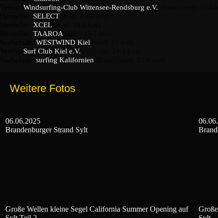
Verein:
Windsurfing-Club Wittensee-Rendsburg e.V.
(Rendsburg: 15.4 
Hersteller:
SELECT
(Kiel: 19.6 km)
Hersteller:
XCEL
(Kiel: 19.6 km)
Hersteller:
TAAROA
(Kiel: 19.7 km)
Surfschule:
WESTWIND Kiel
(Kiel: 21 km)
Verein:
Surf Club Kiel e.V.
(Strande: 24.1 km)
Surfschule:
surfing Kalifornien
(Kalifornien: 31.8 km)
Weitere Fotos
06.06.2025
06.06
Brandenburger Strand Sylt
Brand
Große Wellen kleine Segel California Summer Opening auf
Große
Sylt Teil 2
Sylt