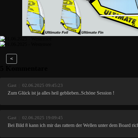
<
5 Kommentare
Gast
|
02.06.2025 09:45:23
Zum Glück ist ja alles heil geblieben..Schöne Session !
Gast
|
02.06.2025 19:09:45
Bei Bild 8 kann ich mir das rattern der Wellen unter dem Board rich