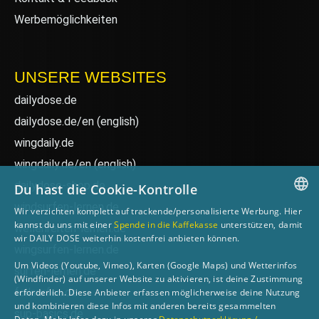
Werbemöglichkeiten
UNSERE WEBSITES
dailydose.de
dailydose.de/en
(english)
wingdaily.de
wingdaily.de/en
(english)
dailydose-shop.de
Du hast die Cookie-Kontrolle
windsurfen-lernen.de
Wir verzichten komplett auf trackende/personalisierte Werbung. Hier
GERMAN
kannst du uns mit einer
Spende in die Kaffekasse
unterstützen, damit
wellenreiten-lernen.de
wir DAILY DOSE weiterhin kostenfrei anbieten können.
ENGLISH
wingsurfen-lernen.de
Um Videos (Youtube, Vimeo), Karten (Google Maps) und Wetterinfos
surfen-lernen.de
(Windfinder) auf unserer Website zu aktivieren, ist deine Zustimmung
foilsurfen.de
erforderlich. Diese Anbieter erfassen möglicherweise deine Nutzung
und kombinieren diese Infos mit anderen bereits gesammelten
sup-basics.de