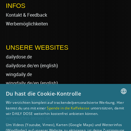
INFOS
Kontakt & Feedback
Werbemöglichkeiten
UNSERE WEBSITES
dailydose.de
dailydose.de/en
(english)
wingdaily.de
wingdaily.de/en
(english)
dailydose-shop.de
Du hast die Cookie-Kontrolle
windsurfen-lernen.de
Wir verzichten komplett auf trackende/personalisierte Werbung. Hier
GERMAN
kannst du uns mit einer
Spende in die Kaffekasse
unterstützen, damit
wellenreiten-lernen.de
wir DAILY DOSE weiterhin kostenfrei anbieten können.
ENGLISH
wingsurfen-lernen.de
Um Videos (Youtube, Vimeo), Karten (Google Maps) und Wetterinfos
surfen-lernen.de
(Windfinder) auf unserer Website zu aktivieren, ist deine Zustimmung