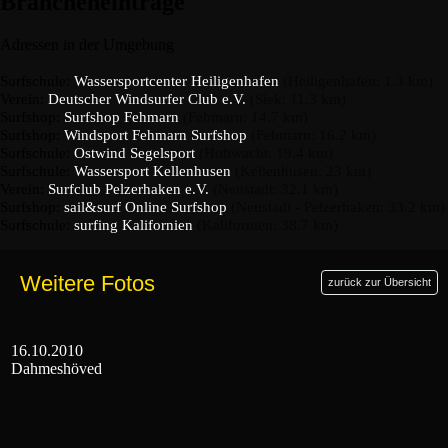
Brancheneinträge
Adressen in der Umgebung
Surfschule:
Wassersportcenter Heiligenhafen
(Heiligenhafen: 1.3 km)
Verein:
Deutscher Windsurfer Club e.V.
(Siek: 11.3 km)
Surfshop:
Surfshop Fehmarn
(Fehmarn: 14.7 km)
Surfshop:
Windsport Fehmarn Surfshop
(Fehmarn: 16.2 km)
Surfschule:
Ostwind Segelsport
(Hohwacht: 19.4 km)
Surfschule:
Wassersport Kellenhusen
(Kellenhusen: 23 km)
Verein:
Surfclub Pelzerhaken e.V.
(Neustadt: 32.1 km)
Surfshop:
sail&surf Online Surfshop
(Neustadt - Pelzerhaken: 33.2 km)
Surfschule:
surfing Kalifornien
(Kalifornien: 38.7 km)
Weitere Fotos
zurück zur Übersicht
16.10.2010
Dahmeshöved