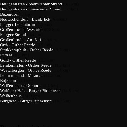
Heiligenhafen - Steinwarder Strand
(0.1 km)
Heiligenhafen - Graswarder Strand
(1.8 km)
Dazendorf
(3 km)
Neuteschendorf - Blank-Eck
(6.6 km)
Flügger Leuchtturm
(7.5 km)
Großenbrode - Westufer
(8.2 km)
Flügger Strand
(8.4 km)
Großenbrode - Am Kai
(8.9 km)
Orth - Orther Reede
(9.5 km)
Strukkamphuk - Orther Reede
(9.7 km)
Püttsee
(9.8 km)
Gold - Orther Reede
(10.3 km)
Lemkenhafen - Orther Reede
(11.2 km)
Westerbergen - Orther Reede
(11.4 km)
Fehmarnsund - Miramar
(12.2 km)
Bojendorf
(13 km)
Weißenhaeuser Strand
(13.1 km)
Wulfener Hals - Burger Binnensee
(14.5 km)
Weißenhaus
(14.9 km)
Burgtiefe - Burger Binnensee
(16.7 km)