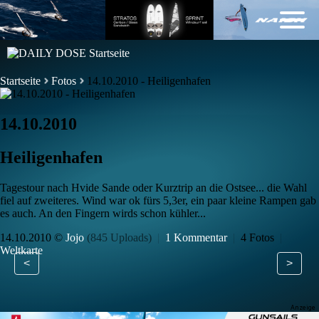
Startseite
Fotos
14.10.2010 - Heiligenhafen
14.10.2010
Heiligenhafen
Tagestour nach Hvide Sande oder Kurztrip an die Ostsee... die Wahl
fiel auf zweiteres. Wind war ok fürs 5,3er, ein paar kleine Rampen gab
es auch. An den Fingern wirds schon kühler...
14.10.2010 ©
Jojo
(845 Uploads)
|
1 Kommentar
|
4 Fotos
|
Weltkarte
<
>