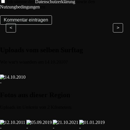
Ich stimme der
Datenschutzerklärung
sowie den
Nutzungbedingungen
zu
<
>
Uploads vom selben Surftag
Wie war's woanders am 14.10.2010?
Fotos aus dieser Region
Uploads im Umkreis von 2 Kilometern