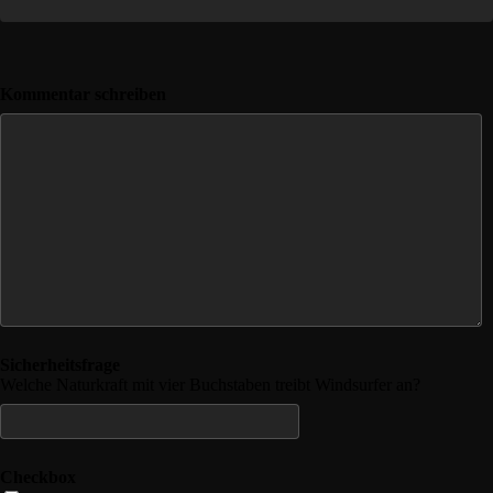
Kommentar schreiben
Sicherheitsfrage
Welche Naturkraft mit vier Buchstaben treibt Windsurfer an?
Checkbox