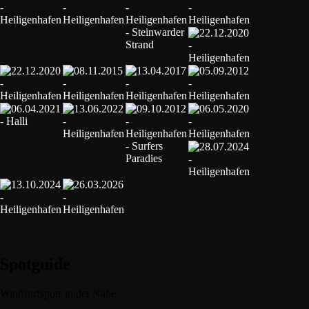
Spotguide
Windsurfspots in der Nähe