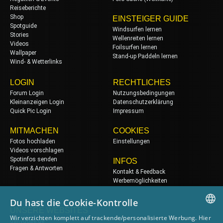
Reiseberichte
Shop
EINSTEIGER GUIDE
Spotguide
Windsurfen lernen
Stories
Wellenreiten lernen
Videos
Foilsurfen lernen
Wallpaper
Stand-up Paddeln lernen
Wind- & Wetterlinks
LOGIN
RECHTLICHES
Forum Login
Nutzungsbedingungen
Kleinanzeigen Login
Datenschutzerklärung
Quick Pic Login
Impressum
MITMACHEN
COOKIES
Fotos hochladen
Einstellungen
Videos vorschlagen
Spotinfos senden
INFOS
Fragen & Antworten
Kontakt & Feedback
Werbemöglichkeiten
Du hast die Cookie-Kontrolle
UNSERE WEBSITES
Wir verzichten komplett auf trackende/personalisierte Werbung. Hier
dailydose.de