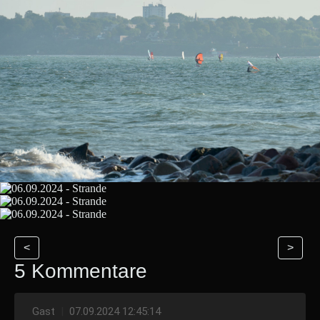
<
>
5 Kommentare
Gast
|
07.09.2024 12:45:14