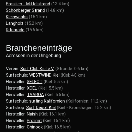
Brasilien - Mittelstrand
(13.4 km)
Schönberger Strand
(14.8 km)
Kleinwaabs
(15.1 km)
Langholz
(15.2 km)
Ritenrade
(15.6 km)
Brancheneinträge
Adressen in der Umgebung
Verein:
Surf Club Kiel e.V.
(Strande: 0.6 km)
Surfschule:
WESTWIND Kiel
(Kiel: 4.8 km)
Hersteller:
SELECT
(Kiel: 5.5 km)
Hersteller:
XCEL
(Kiel: 5.5 km)
Hersteller:
TAAROA
(Kiel: 5.5 km)
Surfschule:
surfing Kalifornien
(Kalifornien: 11.2 km)
Surfshop:
Surf Depot Kiel
(Kiel - Kronshagen: 15.2 km)
Hersteller:
Naish
(Kiel: 16.1 km)
Hersteller:
Prolimit
(Kiel: 16.1 km)
Hersteller:
Chinook
(Kiel: 16.5 km)