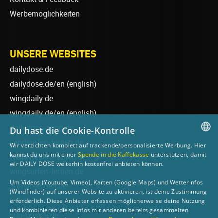
Werbemöglichkeiten
UNSERE WEBSITES
dailydose.de
dailydose.de/en
(english)
wingdaily.de
wingdaily.de/en
(english)
dailydose-shop.de
Du hast die Cookie-Kontrolle
windsurfen-lernen.de
Wir verzichten komplett auf trackende/personalisierte Werbung. Hier
GERMAN
kannst du uns mit einer
Spende in die Kaffekasse
unterstützen, damit
wellenreiten-lernen.de
wir DAILY DOSE weiterhin kostenfrei anbieten können.
ENGLISH
wingsurfen-lernen.de
Um Videos (Youtube, Vimeo), Karten (Google Maps) und Wetterinfos
surfen-lernen.de
(Windfinder) auf unserer Website zu aktivieren, ist deine Zustimmung
foilsurfen.de
erforderlich. Diese Anbieter erfassen möglicherweise deine Nutzung
und kombinieren diese Infos mit anderen bereits gesammelten
sup-basics.de