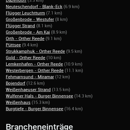
Dazendorf
(3.3 km)
Neuteschendorf - Blank-Eck
(6.9 km)
Flügger Leuchtturm
(7.1 km)
Großenbrode - Westufer
(8 km)
Flügger Strand
(8.1 km)
Großenbrode - Am Kai
(8.9 km)
Orth - Orther Reede
(9.1 km)
Püttsee
(9.4 km)
Strukkamphuk - Orther Reede
(9.5 km)
Gold - Orther Reede
(10 km)
Lemkenhafen - Orther Reede
(10.9 km)
Westerbergen - Orther Reede
(11.1 km)
Fehmarnsund - Miramar
(12 km)
Bojendorf
(12.6 km)
Weißenhaeuser Strand
(13.5 km)
Wulfener Hals - Burger Binnensee
(14.3 km)
Weißenhaus
(15.3 km)
Burgtiefe - Burger Binnensee
(16.4 km)
Brancheneinträge