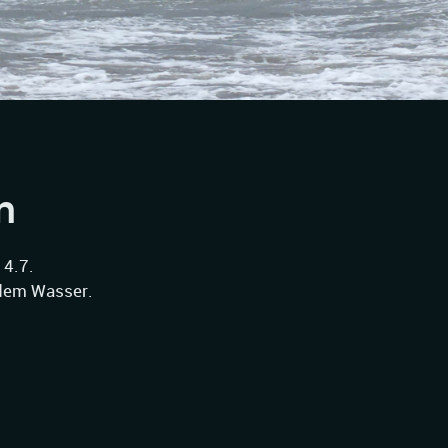
n
 4.7.
 dem Wasser.