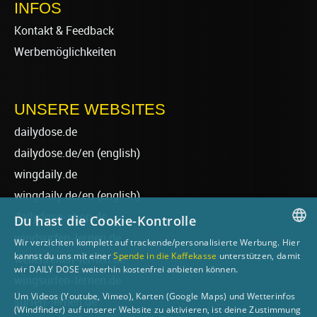
INFOS
Kontakt & Feedback
Werbemöglichkeiten
UNSERE WEBSITES
dailydose.de
dailydose.de/en
(english)
wingdaily.de
wingdaily.de/en
(english)
dailydose-shop.de
Du hast die Cookie-Kontrolle
windsurfen-lernen.de
Wir verzichten komplett auf trackende/personalisierte Werbung. Hier
GERMAN
kannst du uns mit einer
Spende in die Kaffekasse
unterstützen, damit
wellenreiten-lernen.de
wir DAILY DOSE weiterhin kostenfrei anbieten können.
ENGLISH
wingsurfen-lernen.de
Um Videos (Youtube, Vimeo), Karten (Google Maps) und Wetterinfos
surfen-lernen.de
(Windfinder) auf unserer Website zu aktivieren, ist deine Zustimmung