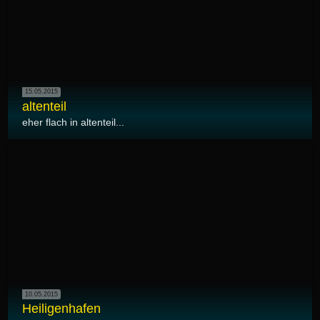
15.05.2015
altenteil
eher flach in altenteil...
10.05.2015
Heiligenhafen