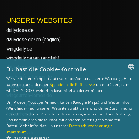
UNSERE WEBSITES
dailydose.de
dailydose.de/en
(english)
wingdaily.de
wingdaily.de/en
(english)
dailydose-shop.de
Du hast die Cookie-Kontrolle
windsurfen-lernen.de
Wir verzichten komplett auf trackende/personalisierte Werbung. Hier
GERMAN
kannst du uns mit einer
Spende in die Kaffekasse
unterstützen, damit
wellenreiten-lernen.de
wir DAILY DOSE weiterhin kostenfrei anbieten können.
ENGLISH
wingsurfen-lernen.de
Um Videos (Youtube, Vimeo), Karten (Google Maps) und Wetterinfos
surfen-lernen.de
(Windfinder) auf unserer Website zu aktivieren, ist deine Zustimmung
foilsurfen.de
erforderlich. Diese Anbieter erfassen möglicherweise deine Nutzung
und kombinieren diese Infos mit anderen bereits gesammelten
sup-basics.de
Daten. Mehr Infos dazu in unserer
Datenschutzerklärung /
Impressum
ski-basics.de
DETAILS ANZEIGEN