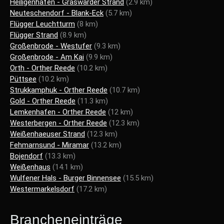
Heiligenhafen - Graswarder Strand
(2.9 km)
Neuteschendorf - Blank-Eck
(5.7 km)
Flügger Leuchtturm
(8 km)
Flügger Strand
(8.9 km)
Großenbrode - Westufer
(9.3 km)
Großenbrode - Am Kai
(9.9 km)
Orth - Orther Reede
(10.2 km)
Püttsee
(10.2 km)
Strukkamphuk - Orther Reede
(10.7 km)
Gold - Orther Reede
(11.3 km)
Lemkenhafen - Orther Reede
(12 km)
Westerbergen - Orther Reede
(12.3 km)
Weißenhaeuser Strand
(12.3 km)
Fehmarnsund - Miramar
(13.2 km)
Bojendorf
(13.3 km)
Weißenhaus
(14.1 km)
Wulfener Hals - Burger Binnensee
(15.5 km)
Westermarkelsdorf
(17.2 km)
Brancheneinträge