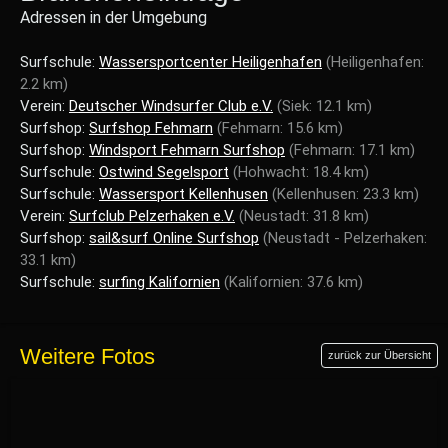
Adressen in der Umgebung
Surfschule:
Wassersportcenter Heiligenhafen
(Heiligenhafen:
2.2 km)
Verein:
Deutscher Windsurfer Club e.V.
(Siek: 12.1 km)
Surfshop:
Surfshop Fehmarn
(Fehmarn: 15.6 km)
Surfshop:
Windsport Fehmarn Surfshop
(Fehmarn: 17.1 km)
Surfschule:
Ostwind Segelsport
(Hohwacht: 18.4 km)
Surfschule:
Wassersport Kellenhusen
(Kellenhusen: 23.3 km)
Verein:
Surfclub Pelzerhaken e.V.
(Neustadt: 31.8 km)
Surfshop:
sail&surf Online Surfshop
(Neustadt - Pelzerhaken:
33.1 km)
Surfschule:
surfing Kalifornien
(Kalifornien: 37.6 km)
Weitere Fotos
zurück zur Übersicht